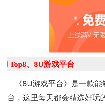
Top8、8U游戏平台
《8U游戏平台》是一款能
台，这里每天都会精选好玩