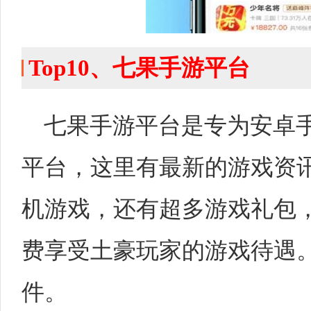
Top10、七果手游平台
七果手游平台是专为安卓
平台，这里有最新的游戏资
机游戏，还有超多游戏礼包
费享受土豪玩家的游戏待遇
件。