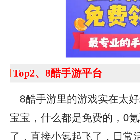
Top2、8酷手游平台
8酷手游里的游戏实在太
宝宝，什么都是免费的，0
了，直接小氪起飞了，日常