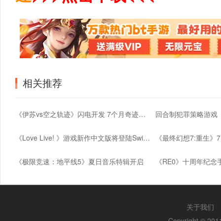
相关推荐
《伊苏vs空之轨迹》闪电开发 7个月奇迹诞生
《Love Live! 》游戏新作中文版将登陆Switch
《极限竞速：地平线5》夏日音乐特辑开启
关于我们
Copyright © 2