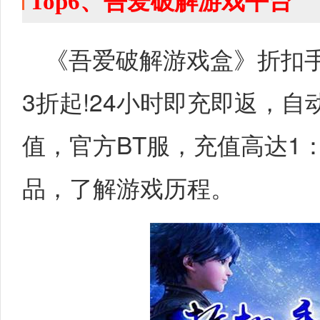
Top6、吾爱破解游戏平台
《吾爱破解游戏盒》折扣手游
3折起!24小时即充即返，
值，官方BT服，充值高达1
品，了解游戏历程。