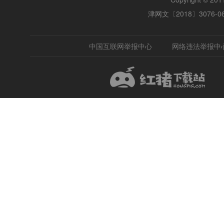
津网文〔2018〕3076-0
中国互联网举报中心
网络违法举报中