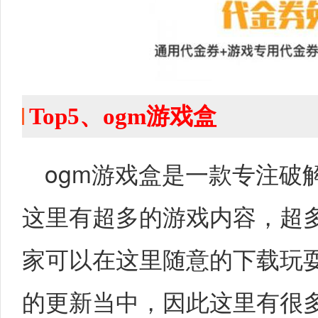
Top5、ogm游戏盒
ogm游戏盒是一款专注破
这里有超多的游戏内容，超
家可以在这里随意的下载玩
的更新当中，因此这里有很