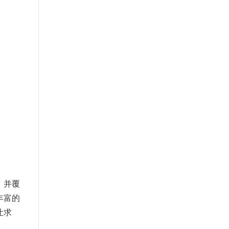
，并覆
丰富的
让求