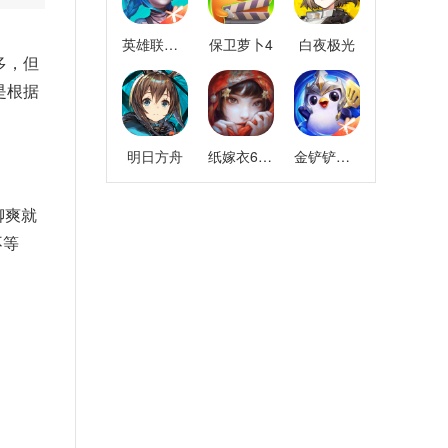
英雄联盟手游
保卫萝卜4
白夜极光
多，但
是根据
明日方舟
纸嫁衣6千秋魇
金铲铲之战
聊爽就
不等