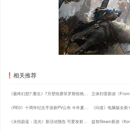
相关推荐
《最终幻想7:重生》7月壁纸赛菲罗斯惊艳亮相
《RE0》十周年纪念手游新PV公布 今年夏季上线
《永恒蔚蓝：流光》新活动预告 可爱发射器登场