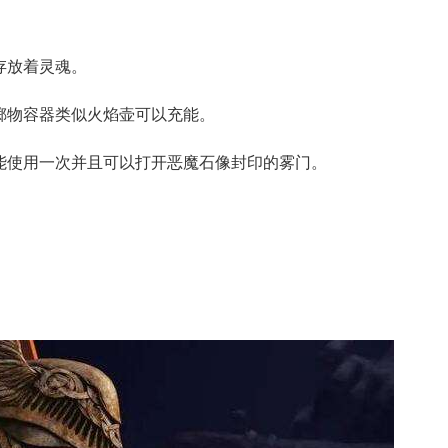
存放着灵魂。
掷物容器类似火焰壶可以充能。
能使用一次并且可以打开恶魔石像封印的雾门。