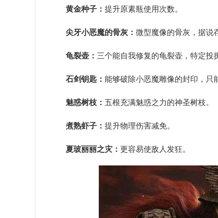
黄金种子：
提升原素瓶使用次数。
尖牙小恶魔的骨灰：
微型魔像的骨灰，据说
龟裂壶：
三个能自我修复的龟裂壶，特定投
石剑钥匙：
能够破除小恶魔雕像的封印，只
魅惑树枝：
五根充满魅惑之力的神圣树枝。
煮熟虾子：
提升物理伤害减免。
夏玻丽丽之灾：
更容易使敌人发狂。