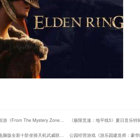
立体扫雷新游《From The Mystery Zone》登陆Steam
《极限竞速：地平线5》夏日音乐特
《问道》电脑版全新十阶坐骑天机武威联动紫禁城