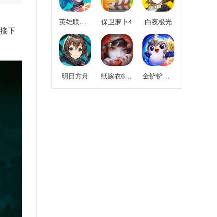
英雄联盟手游
保卫萝卜4
白夜极光
?接下
明日方舟
纸嫁衣6千秋魇
金铲铲之战