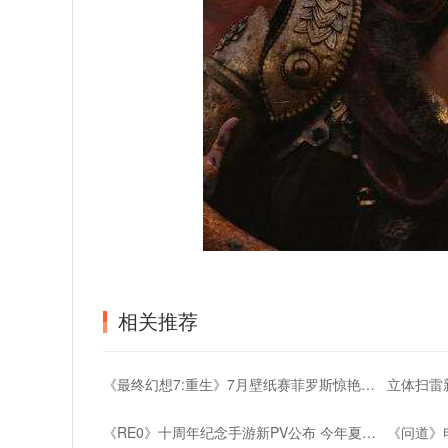
相关推荐
《最终幻想7:重生》7月壁纸赛菲罗斯惊艳亮相
《RE0》十周年纪念手游新PV公布 今年夏季上线