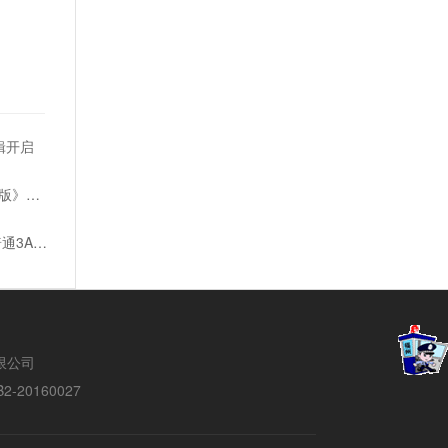
辑开启
公园经营游戏《游乐园建造师：豪华版》宣传片发布
金亨泰揭秘《星刃》开发成本 仅有普通3A游戏的1/3
络有限公司
20160027