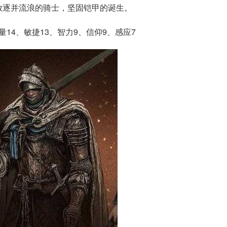
放逐并流浪的骑士，坚固铠甲的诞生。
量14、敏捷13、智力9、信仰9、感应7