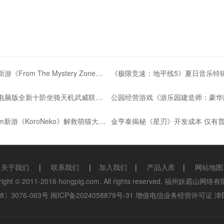
立体扫雷新游《From The Mystery Zone》登陆Steam
《极限竞速：地平线5》夏日音乐特
《问道》电脑版全新十阶坐骑天机武威联动紫禁城
益智Steam新游《KoroNeko》解救萌猫大冒险
关于我们
|
联系我们
|
加入我们
|
产品入库
|
网站地图
right © 2011-2016 hongpig.com. All rights reserved. 福州妖霸山网
〕3076-063号
闽ICP备2024058879号-31
增值电信业务经营许可证 津B2-