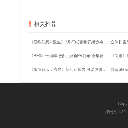
相关推荐
《最终幻想7:重生》7月壁纸赛菲罗斯惊艳亮相
《RE0》十周年纪念手游新PV公布 今年夏季上线
《永恒蔚蓝：流光》新活动预告 可爱发射器登场
Copy
津网文〔2018