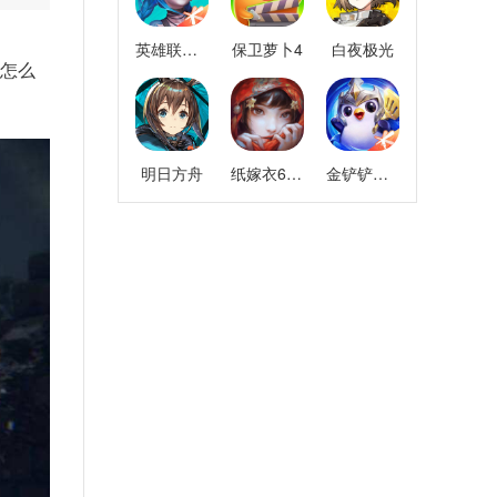
英雄联盟手游
保卫萝卜4
白夜极光
点怎么
明日方舟
纸嫁衣6千秋魇
金铲铲之战