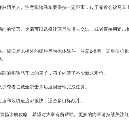
往林荫美人。注意跟随马车要保持一定距离，过于靠近会被马车
宅内的情形。之后可以选择让蓝尼先进去交涉，或者直接用狙击
斗。依旧是以楼外的栅栏等为掩体战斗，注意2楼有一架重型机
杀。
跟踪的那辆马车上的箱子，箱子内装了不少新式步枪。
恩掠夺者拦截全都击杀后返回营地完成任务。
射速和装填速度都很快，适合多目标战斗。
去宣扬谅解攻略，希望对大家有所帮助。更多的内容请持续关注