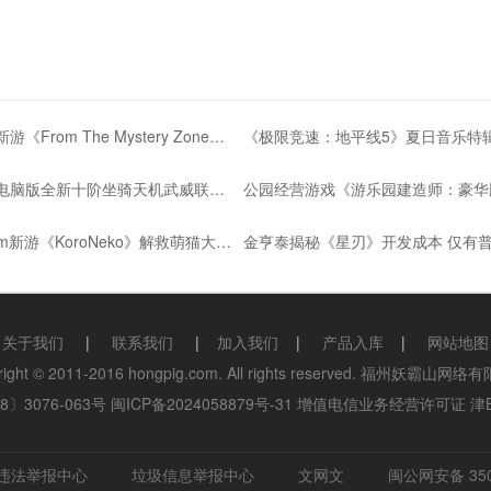
立体扫雷新游《From The Mystery Zone》登陆Steam
《极限竞速：地平线5》夏日音乐特
《问道》电脑版全新十阶坐骑天机武威联动紫禁城
益智Steam新游《KoroNeko》解救萌猫大冒险
关于我们
|
联系我们
|
加入我们
|
产品入库
|
网站地图
right © 2011-2016 hongpig.com. All rights reserved. 福州妖霸山网
〕3076-063号
闽ICP备2024058879号-31
增值电信业务经营许可证 津B2-
违法举报中心
垃圾信息举报中心
文网文
闽公网安备 350