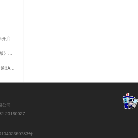
辑开启
公园经营游戏《游乐园建造师：豪华版》宣传片发布
金亨泰揭秘《星刃》开发成本 仅有普通3A游戏的1/3
络有限公司
20160027
10402350783号