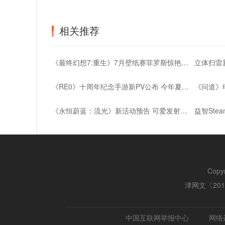
相关推荐
《最终幻想7:重生》7月壁纸赛菲罗斯惊艳亮相
《RE0》十周年纪念手游新PV公布 今年夏季上线
《永恒蔚蓝：流光》新活动预告 可爱发射器登场
Copy
津网文〔2018
中国互联网举报中心
网络