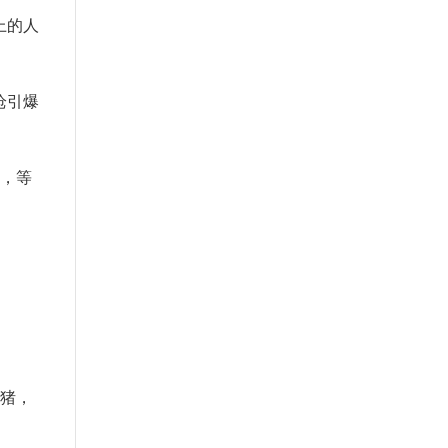
上的人
枪引爆
枪，等
红猪，