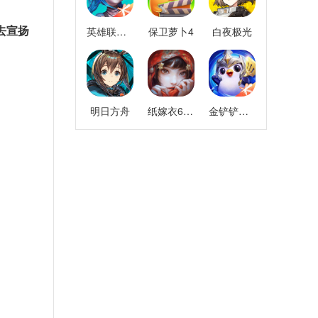
去宣扬
英雄联盟手游
保卫萝卜4
白夜极光
明日方舟
纸嫁衣6千秋魇
金铲铲之战