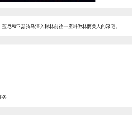
，蓝尼和亚瑟骑马深入树林前往一座叫做林荫美人的深宅。
任务