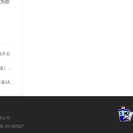
为你
辑开启
公园经营游戏《游乐园建造师：豪华版》宣传片发布
金亨泰揭秘《星刃》开发成本 仅有普通3A游戏的1/3
络有限公司
20160027