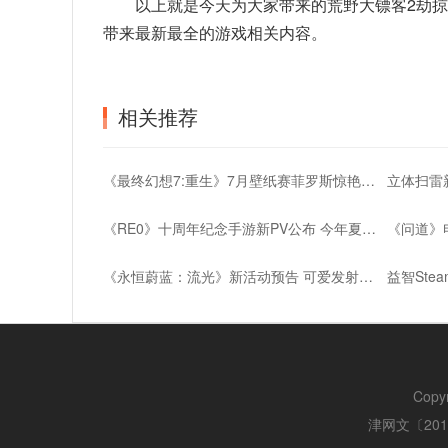
以上就是今天为大家带来的荒野大镖客2劫
带来最新最全的游戏相关内容。
相关推荐
《最终幻想7:重生》7月壁纸赛菲罗斯惊艳亮相
《RE0》十周年纪念手游新PV公布 今年夏季上线
《永恒蔚蓝：流光》新活动预告 可爱发射器登场
Copy
津网文〔2018