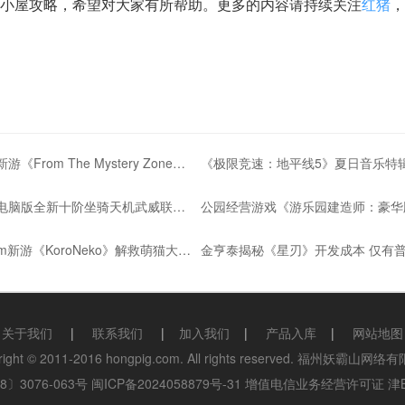
掠小屋攻略，希望对大家有所帮助。更多的内容请持续关注
红猪
，
立体扫雷新游《From The Mystery Zone》登陆Steam
《极限竞速：地平线5》夏日音乐特
《问道》电脑版全新十阶坐骑天机武威联动紫禁城
益智Steam新游《KoroNeko》解救萌猫大冒险
关于我们
|
联系我们
|
加入我们
|
产品入库
|
网站地图
right © 2011-2016 hongpig.com. All rights reserved. 福州妖霸山网
〕3076-063号
闽ICP备2024058879号-31
增值电信业务经营许可证 津B2-