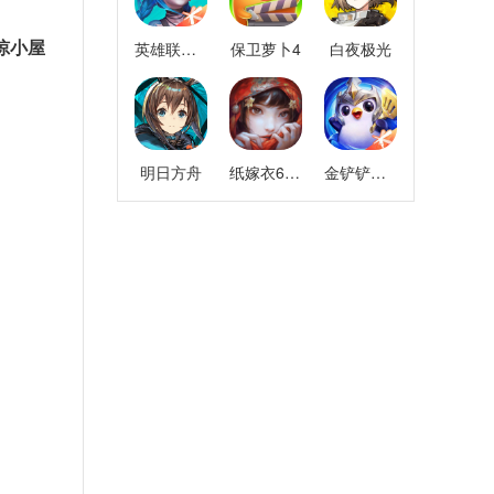
掠小屋
英雄联盟手游
保卫萝卜4
白夜极光
明日方舟
纸嫁衣6千秋魇
金铲铲之战