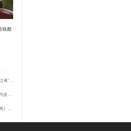
游戏都
KRAFTON参加科隆国际游戏展“开幕之夜” 首次公开俩新作《越来越黑暗手游》《InZOl》
视觉盛宴《剑星》开发商曝光新服装与姿势图
Red Art Games遭网络攻击《祝你好死》发行受阻