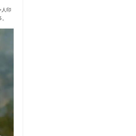
令人印
多。