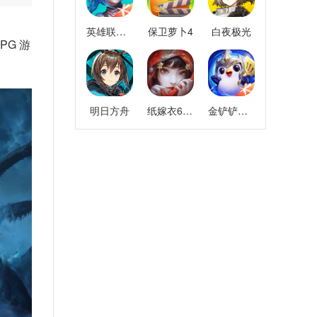
英雄联盟手游
保卫萝卜4
白夜极光
PG 游
明日方舟
纸嫁衣6千秋魇
金铲铲之战