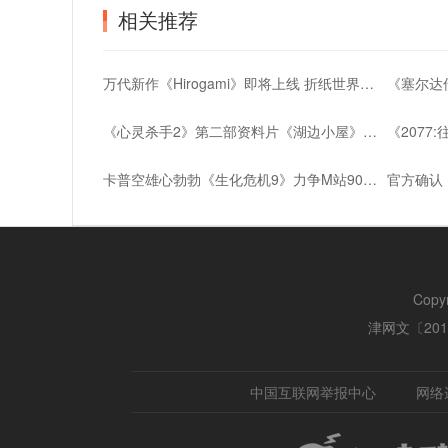
相关推荐
万代新作《Hirogami》即将上线 折纸世界冒险之旅
《心灵杀手2》第二部资料片《湖边小屋》即将发布
卡普空雄心勃勃《生化危机9》力争M站90分高分
Copy
津网文〔2018
中国互联网举报中心
网络