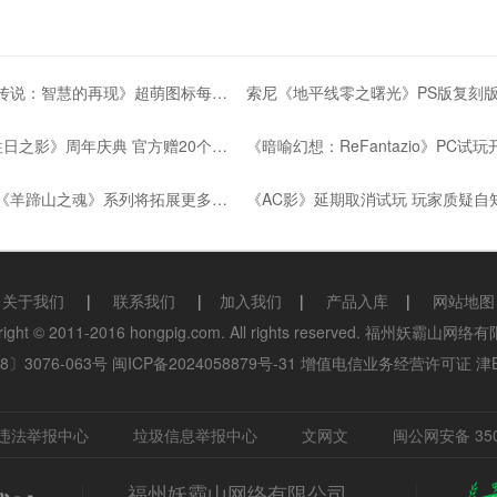
《塞尔达传说：智慧的再现》超萌图标每周换新
《2077:往日之影》周年庆典 官方赠20个典藏手办
官方确认《羊蹄山之魂》系列将拓展更多衍生品
关于我们
|
联系我们
|
加入我们
|
产品入库
|
网站地图
right © 2011-2016 hongpig.com. All rights reserved. 福州妖霸山网
〕3076-063号
闽ICP备2024058879号-31
增值电信业务经营许可证 津B2-
违法举报中心
垃圾信息举报中心
文网文
闽公网安备 350
福州妖霸山网络有限公司