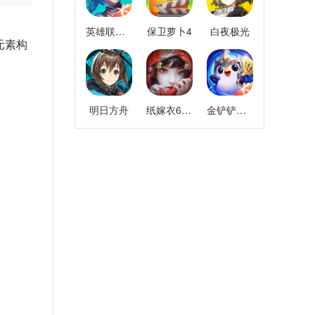
英雄联盟手游
保卫萝卜4
白夜极光
元素构
明日方舟
纸嫁衣6千秋魇
金铲铲之战