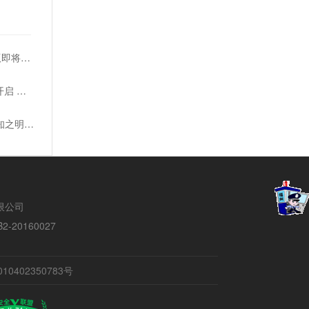
索尼《地平线零之曙光》PS版复刻版即将发售
《暗喻幻想：ReFantazio》PC试玩开启 所需59GB
《AC影》延期取消试玩 玩家质疑自知之明何在
络有限公司
20160027
10402350783号