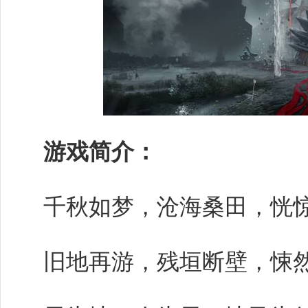
游戏简介：
千秋如梦，沧海桑田，恍
旧地再游，残垣断壁，悚