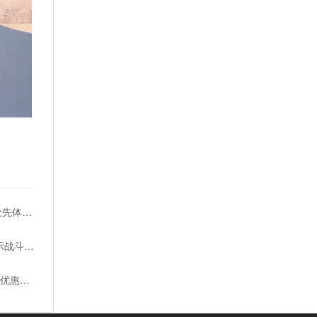
《翻转世界》12月5日推出XS和PC抢先体验版
《流放之路2》新预告和过场动画展示战斗场景
《缺氧》新DLC更新上线 Steam限时优惠试玩