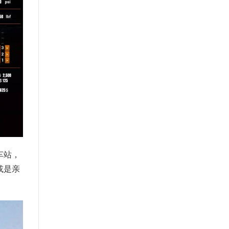
车站，
或是亲