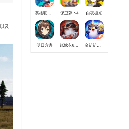
英雄联盟手游
保卫萝卜4
白夜极光
s以及
明日方舟
纸嫁衣6千秋魇
金铲铲之战