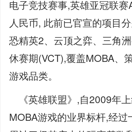
电子竞技赛事,英雄亚冠联赛A
人民币, 此前已官宣的项目分
恐精英2、云顶之弈、三角
休赛期(VCT),覆盖MOBA
游戏品类。
《英雄联盟》,自2009
MOBA游戏的业界标杆,经