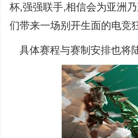
杯,强强联手,相信会为亚洲
们带来一场别开生面的电竞
具体赛程与赛制安排也将陆