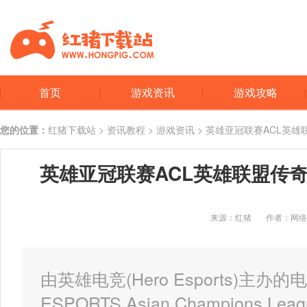
首页
游戏资讯
游戏攻略
您的位置：
红猪下载站
>
资讯教程
>
游戏资讯
> 英雄亚冠联赛ACL英
英雄亚冠联赛ACL英雄联盟传
来源：红猪
作者：网络
由英雄电竞(Hero Esports)主
ESPORTS Asian Champions 