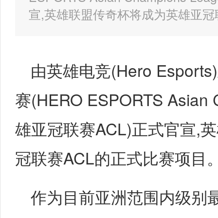
宣,英雄联盟传奇杯将成为英雄亚冠
由英雄电竞(Hero Espo
赛(HERO ESPORTS Asian 
雄亚冠联赛ACL)正式官宣
冠联赛ACL的正式比赛项目
作为目前亚洲范围内级别