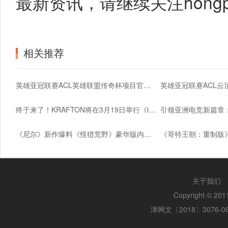
最新资讯，请继续关注hong
相关推荐
英雄亚冠联赛ACL英雄联盟传奇杯项目官宣：强强联手的电竞狂欢！
终于来了！KRAFTON将在3月19日举行《inZOI（云族裔）》全球发布会
《尼尔》新作爆料《怪猎荒野》豪华版内容揭晓
关于我们
Copyright © 2
津网文〔2018〕3076-0