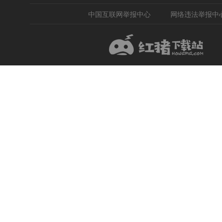
中国互联网举报中心
网络违法举报中