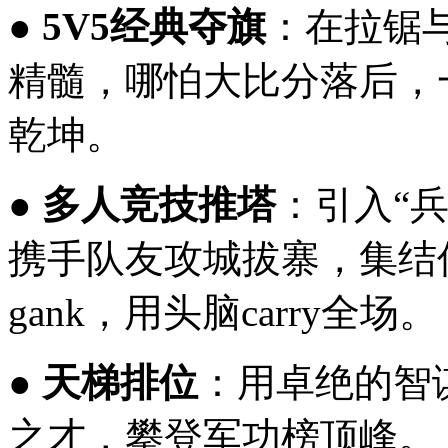
●
5V5经典夺旗
：在拉锯
精髓，哪怕大比分落后，
乾坤。
●
多人竞技推塔
：引入“
携手队友攻城拔寨，集结
gank，用头脑carry全场。
●
天梯排位
：用卓绝的智
之才，攀登军功榜顶峰。