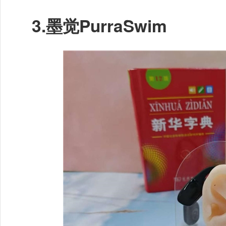
3.
墨觉PurraSwim