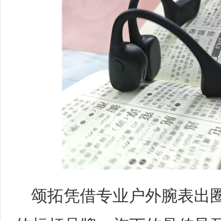
颂拓凭借专业户外腕表出