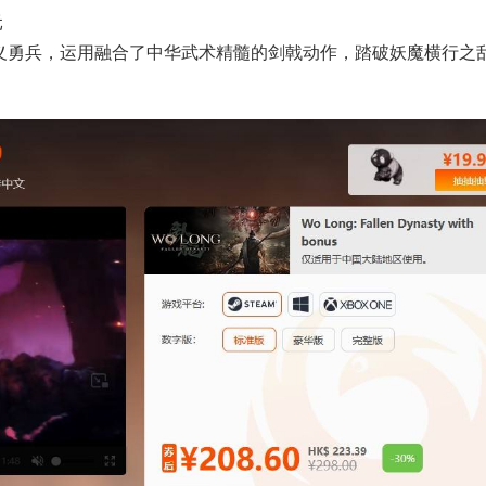
元
义勇兵，运用融合了中华武术精髓的剑戟动作，踏破妖魔横行之