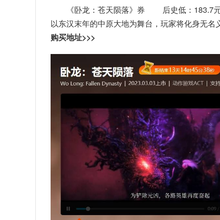
《卧龙：苍天陨落》券 后史低：183.7
以东汉末年的中原大地为舞台，玩家将化身无名
购买地址>>>