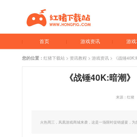
首页
游戏资讯
游戏
您的位置：
红猪下载站
>
资讯教程
>
游戏资讯
> 《战锤40
《战锤40K:暗潮
来源：红猪
火热周三，凤凰游戏商城来袭，这是一场限时促销盛宴，为