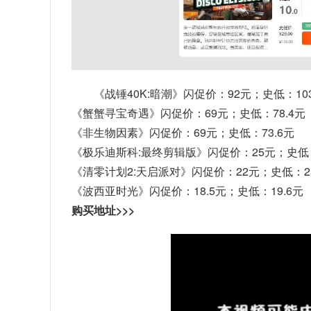
《战锤40K:暗潮》闪促价：92元；史低：103
《蟹蟹寻宝奇遇》闪促价：69元；史低：78.4元
《非生物因素》闪促价：69元；史低：73.6元
《极乐迪斯科:最终剪辑版》闪促价：25元；史低
《清零计划2:天启派对》闪促价：22元；史低：25
《波西亚时光》闪促价：18.5元；史低：19.6元
购买地址>>>