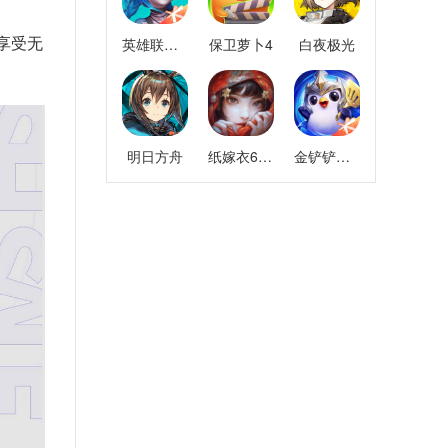
享受无
英雄联盟手游
保卫萝卜4
白夜极光
明日方舟
纸嫁衣6千秋魇
金铲铲之战