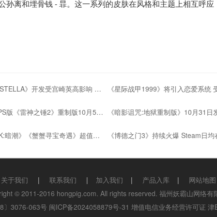
 公孙离和埋骨钱 - 暃。这一系列的皮肤在风格和主题上相互呼应
《HARVESTELLA》开发受宫崎英高影响 风格独特
粉丝自制PS版《雷神之锤2》重制版10月5日发布
《战锤40K:暗潮》《蟹蟹寻宝奇遇》超值特惠来袭
关于我们
|
联系我们
|
加入我们
|
产品入库
|
网站地图
right © 2011-2016 hongpig.com. All rights reserved. 福州妖霸山网
〕3076-063号
闽ICP备2024058879号-31
增值电信业务经营许可证 津B2-