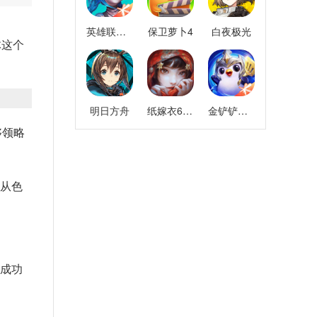
英雄联盟手游
保卫萝卜4
白夜极光
体这个
明日方舟
纸嫁衣6千秋魇
金铲铲之战
够领略
，从色
您成功