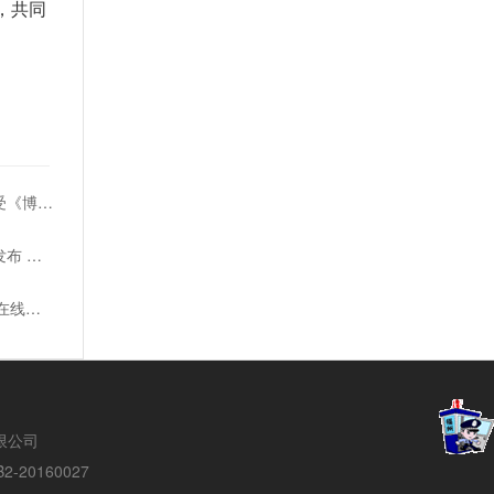
，共同
《星际战甲1999》将引入恋爱系统 受《博3》启发
《暗影诅咒:地狱重制版》10月31日发布 新服装亮相
《博德之门3》持续火爆 Steam日均在线超10万
络有限公司
20160027