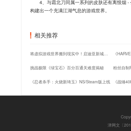
4、与霜北刀同属一系列的皮肤还有离恨烟 -
构建出一个充满江湖气息的游戏世界。
相关推荐
将虚拟游戏世界搬到现实中！启迪亚新城：沙特巨资打造全球顶级游戏娱乐圣地
挑战极限《绿宝石》百分百通关难度揭秘
《忍者杀手：火烧新琦玉》NS/Steam版上线
Copy
津网文〔2018