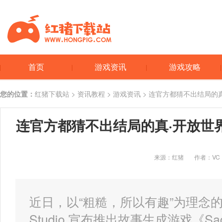
首页
游戏资讯
游戏攻略
您的位置：
红猪下载站
>
资讯教程
>
游戏资讯
> 连官方都猜不出结局的真·
连官方都猜不出结局的真·开放世界游
Seeke
来源：红猪
作者：VC
近日，以“粗糙，所以有趣”为理念的日
Studio 宣布推出故事生成游戏《Saga